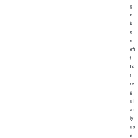
g
e
b
e
n
efi
t
fo
r
re
g
ul
ar
ly
us
e