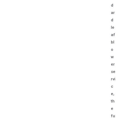
d
ar
d
le
af
bl
o
w
er
se
rvi
c
e,
th
e
fu