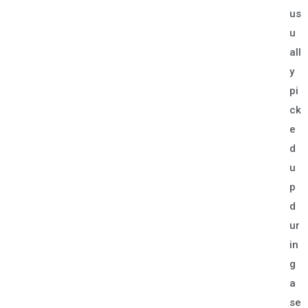
us
u
all
y
pi
ck
e
d
u
p
d
ur
in
g
a
se