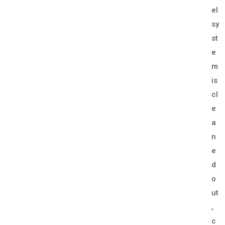
el
sy
st
e
m
is
cl
e
a
n
e
d
o
ut
,
c