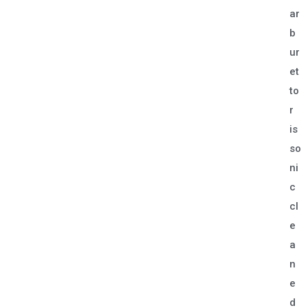
ar
b
ur
et
to
r
is
so
ni
c
cl
e
a
n
e
d