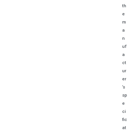
th
e
m
a
n
uf
a
ct
ur
er
’s
sp
e
ci
fic
at