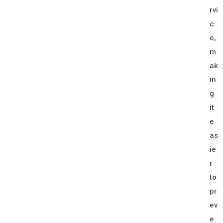
rvi
c
e,
m
ak
in
g
it
e
as
ie
r
to
pr
ev
e