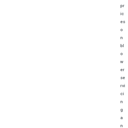
pr
ic
es
o
n
bl
o
w
er
se
rvi
ci
n
g
a
n