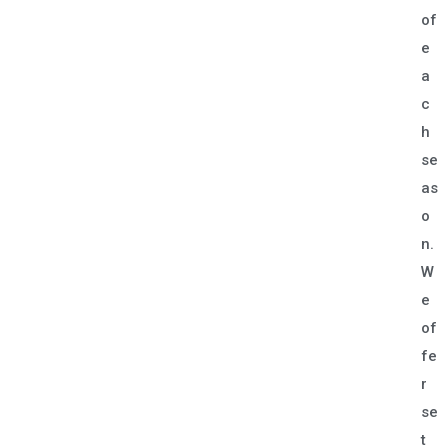
of
e
a
c
h
se
as
o
n.
W
e
of
fe
r
se
t