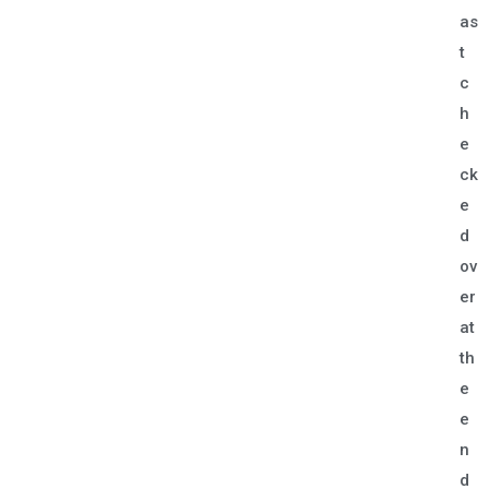
as
t
c
h
e
ck
e
d
ov
er
at
th
e
e
n
d