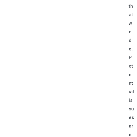
th
at
w
e
d
o.
P
ot
e
nt
ial
is
su
es
ar
e