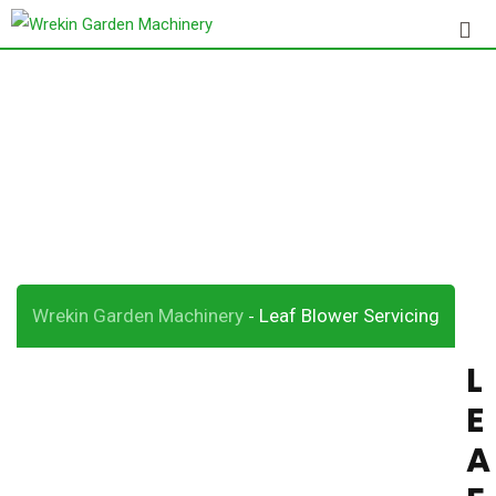
Leaf Blower
Servicing
Wrekin Garden Machinery
Leaf Blower Servicing
-
L
E
A