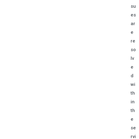
su
es
ar
e
re
so
lv
e
d
wi
th
in
th
e
se
rvi