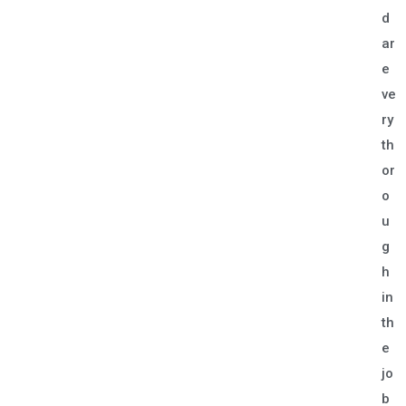
d
ar
e
ve
ry
th
or
o
u
g
h
in
th
e
jo
b